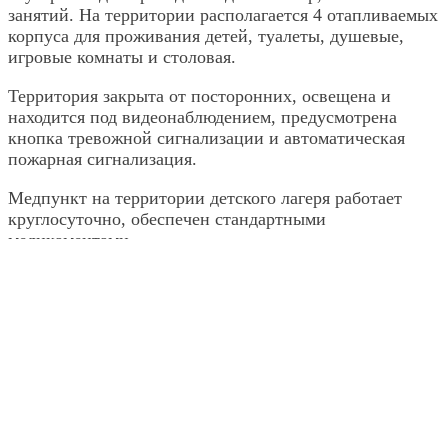
занятий. На территории располагается 4 отапливаемых
корпуса для проживания детей, туалеты, душевые,
игровые комнаты и столовая.
Территория закрыта от посторонних, освещена и
находится под видеонаблюдением, предусмотрена
кнопка тревожной сигнализации и автоматическая
пожарная сигнализация.
Медпункт на территории детского лагеря работает
круглосуточно, обеспечен стандартными
медикаментами.
Плюсы ОЦ «Бережок»: удобный проезд от города,
чистейший воздух, наличие комфортных корпусов,
библиотеки и игровых площадок.